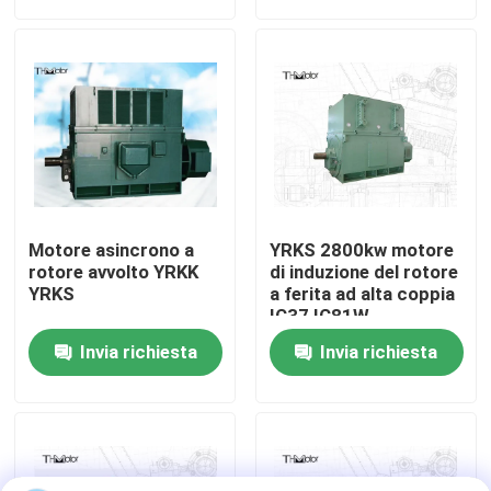
Giro della fabbrica
Controllo di qualità
Contattici
Motore asincrono a
YRKS 2800kw motore
Notizie
rotore avvolto YRKK
di induzione del rotore
YRKS
a ferita ad alta coppia
IC37 IC81W
Blog
Invia richiesta
Invia richiesta
Richieda una citazione
Motore a corrente alternata ad alta tensione