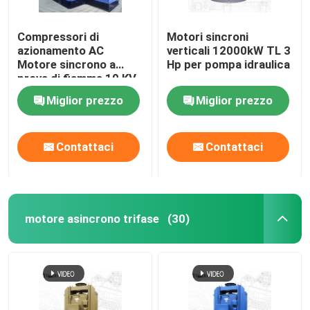
Compressori di
Motori sincroni
azionamento AC
verticali 12000kW TL 3
Motore sincrono a
Hp per pompa idraulica
prova di fiamma 10 KV
Motore elettrico
Miglior prezzo
Miglior prezzo
Contattaci
Contattaci
motore asincrono trifase
(30)