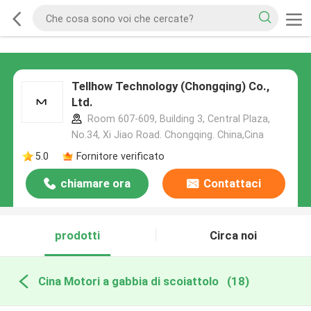
Tellhow Technology (Chongqing) Co.,
Ltd.
Room 607-609, Building 3, Central Plaza,
No.34, Xi Jiao Road. Chongqing. China,Cina
5.0
Fornitore verificato
chiamare ora
Contattaci
prodotti
Circa noi
Cina Motori a gabbia di scoiattolo
(18)