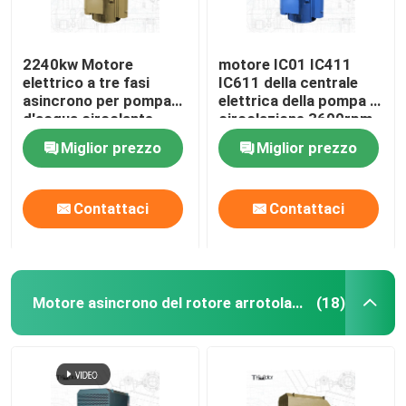
2240kw Motore
motore IC01 IC411
elettrico a tre fasi
IC611 della centrale
asincrono per pompa
elettrica della pompa di
d'acqua circolante
circolazione 3600rpm
Miglior prezzo
Miglior prezzo
Contattaci
Contattaci
Motore asincrono del rotore arrotolato
(18)