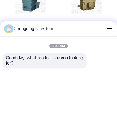
CE YR500-4 Motore di
IEC GB Motore
induzione del rotore a
asincrono a rotore
Chongqing sales team
ferita ad alta coppia
avvolto per laminatoio
IC611
6000kW
4:21 AM
Miglior prezzo
Miglior prezzo
Good day, what product are you looking 
for?
Contattaci
Contattaci
Osservi più
Casa
Circa noi
Contattaci
Desktop Site
Mappa del sito
Privacy Policy