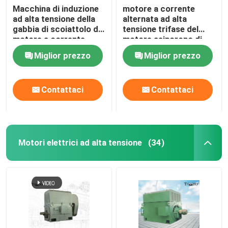
Macchina di induzione
motore a corrente
ad alta tensione della
alternata ad alta
gabbia di scoiattolo del
tensione trifase del
motore a corrente
motore asincrono di
alternata di Y 1000kw
CA della gabbia di
Miglior prezzo
Miglior prezzo
1500kw 3600rpm 3KV
scoiattolo 6000kw 6kv
10kv
Contattaci
Contattaci
Motori elettrici ad alta tensione
(34)