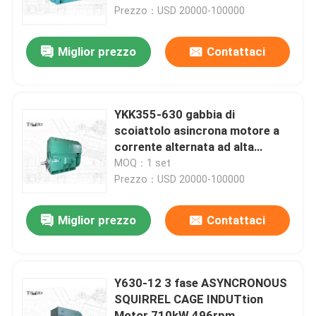
Prezzo：USD 20000-100000
Giro della fabbrica
Miglior prezzo
Contattaci
Controllo di qualità
YKK355-630 gabbia di
Contattici
scoiattolo asincrona motore a
corrente alternata ad alta
tensione 50HZ
MOQ：1 set
Notizie
Prezzo：USD 20000-100000
Blog
Miglior prezzo
Contattaci
Richieda una citazione
Y630-12 3 fase ASYNCRONOUS
SQUIRREL CAGE INDUTtion
Motore a corrente alternata ad alta tensione
Motor 710kW 496rpm