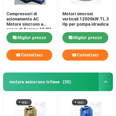
Compressori di
Motori sincroni
azionamento AC
verticali 12000kW TL 3
Motore sincrono a
Hp per pompa idraulica
prova di fiamma 10 KV
Motore elettrico
Miglior prezzo
Miglior prezzo
Contattaci
Contattaci
motore asincrono trifase
(30)