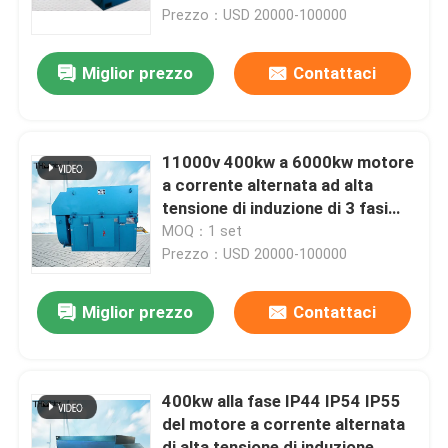
ventilatore
Prezzo：USD 20000-100000
Giro della fabbrica
Miglior prezzo
Contattaci
Controllo di qualità
11000v 400kw a 6000kw motore
Contattici
a corrente alternata ad alta
tensione di induzione di 3 fasi
IP44 IP54 IP55
MOQ：1 set
Notizie
Prezzo：USD 20000-100000
Blog
Miglior prezzo
Contattaci
Richieda una citazione
400kw alla fase IP44 IP54 IP55
del motore a corrente alternata
Motore a corrente alternata ad alta tensione
di alta tensione di induzione