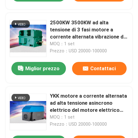
2500KW 3500KW ad alta
tensione di 3 fasi motore a
corrente alternata vibrazione del
motore asincrono di alta
MOQ：1 set
tensione l'anti
Prezzo：USD 20000-100000
Miglior prezzo
Contattaci
YKK motore a corrente alternata
ad alta tensione asincrono
elettrico del motore elettrico
della gabbia di scoiattolo da 10
MOQ：1 set
chilovolt IC611
Prezzo：USD 20000-100000