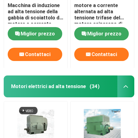
Macchina di induzione
motore a corrente
ad alta tensione della
alternata ad alta
gabbia di scoiattolo del
tensione trifase del
motore a corrente
motore asincrono di
alternata di Y 1000kw
CA della gabbia di
Miglior prezzo
Miglior prezzo
1500kw 3600rpm 3KV
scoiattolo 6000kw 6kv
10kv
Contattaci
Contattaci
Motori elettrici ad alta tensione
(34)