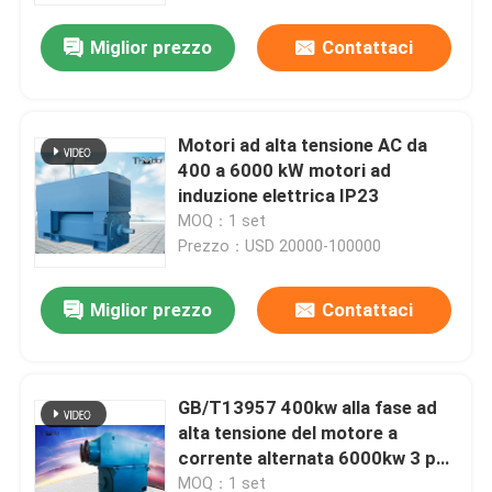
Miglior prezzo
Contattaci
Motori ad alta tensione AC da
400 a 6000 kW motori ad
induzione elettrica IP23
MOQ：1 set
Prezzo：USD 20000-100000
Miglior prezzo
Contattaci
Casa
GB/T13957 400kw alla fase ad
Prodotti
alta tensione del motore a
corrente alternata 6000kw 3 per
il frantoio del compressore del
Circa noi
MOQ：1 set