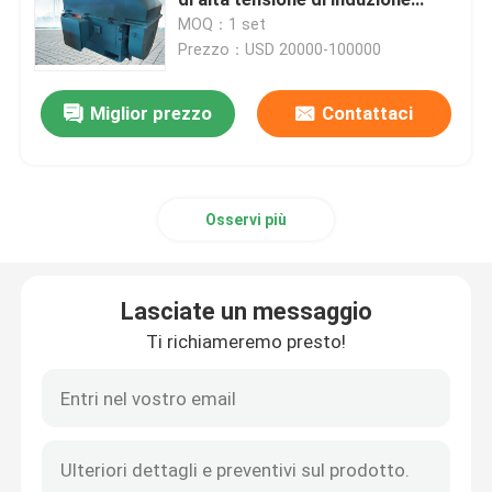
6000kw 11000v 3
MOQ：1 set
Prezzo：USD 20000-100000
Motori elettrici ad alta tensione
Miglior prezzo
Contattaci
motore sincrono di CA
motore asincrono trifase
Osservi più
Motore asincrono del rotore arrotolato
Lasciate un messaggio
Motore sincrono a magnete permanente
Ti richiameremo presto!
Motore sincrono di grandi dimensioni
Generatore a turbina a gas