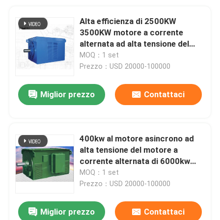
Alta efficienza di 2500KW
3500KW motore a corrente
alternata ad alta tensione del
motore asincrono di alta
MOQ：1 set
tensione di 3 fasi IC611
Prezzo：USD 20000-100000
Miglior prezzo
Contattaci
400kw al motore asincrono ad
alta tensione del motore a
corrente alternata di 6000kw
11000V 6000V IP23 IP54
MOQ：1 set
Prezzo：USD 20000-100000
Miglior prezzo
Contattaci