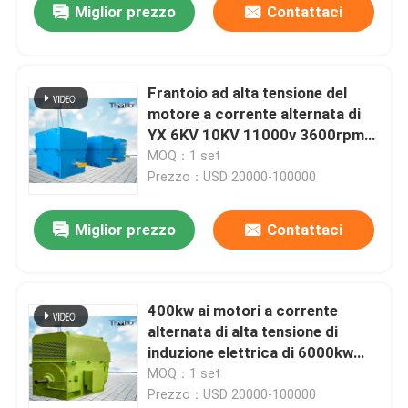
Miglior prezzo
Contattaci
Frantoio ad alta tensione del
motore a corrente alternata di
YX 6KV 10KV 11000v 3600rpm
macchina di induzione di 3 fasi
MOQ：1 set
Prezzo：USD 20000-100000
Miglior prezzo
Contattaci
400kw ai motori a corrente
alternata di alta tensione di
induzione elettrica di 6000kw
IP23 IP54 IP55 per acciaio di
MOQ：1 set
rotolamento
Prezzo：USD 20000-100000