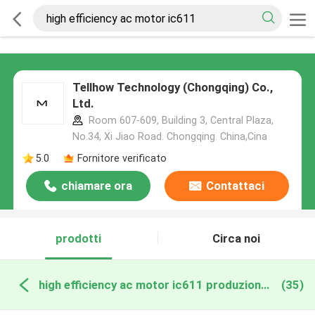
Tellhow Technology (Chongqing) Co.,
Ltd.
Room 607-609, Building 3, Central Plaza,
No.34, Xi Jiao Road. Chongqing. China,Cina
5.0
Fornitore verificato
chiamare ora
Contattaci
prodotti
Circa noi
high efficiency ac motor ic611 produzione online
(35)