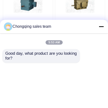
CE YR500-4 Motore di
IEC GB Motore
induzione del rotore a
asincrono a rotore
Chongqing sales team
ferita ad alta coppia
avvolto per laminatoio
IC611
6000kW
5:53 AM
Miglior prezzo
Miglior prezzo
Good day, what product are you looking 
for?
Contattaci
Contattaci
Osservi più
Casa
Circa noi
Contattaci
Desktop Site
Mappa del sito
Privacy Policy