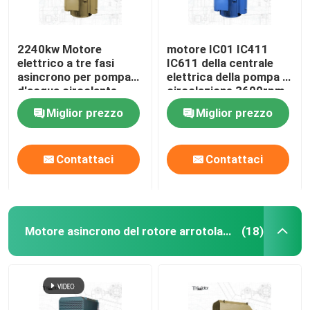
2240kw Motore
motore IC01 IC411
elettrico a tre fasi
IC611 della centrale
asincrono per pompa
elettrica della pompa di
d'acqua circolante
circolazione 3600rpm
Miglior prezzo
Miglior prezzo
Contattaci
Contattaci
Motore asincrono del rotore arrotolato
(18)